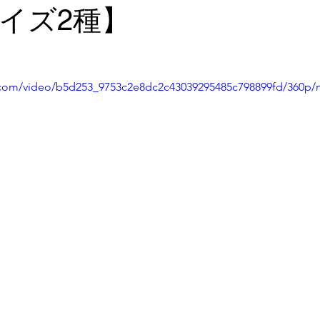
イズ2種】
ic.com/video/b5d253_9753c2e8dc2c43039295485c798899fd/360p/