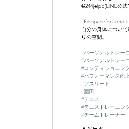
@244jelpb(LINE
#FavspaceforCondit
自分の身体について
りの空間。
#パーソナルトレー
#パーソナルトレー
#コンディショニン
#パフォーマンス向
#アスリート
#園田
#テニス
#テニストレーニン
#チームトレーナー