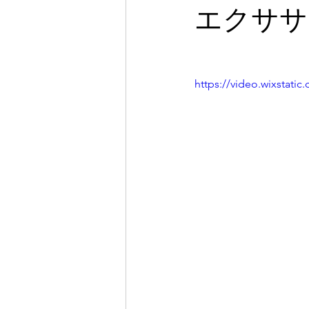
エクササ
https://video.wixstat