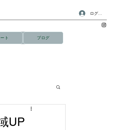
ログイン
リート
ブログ
域UP