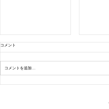
コメント
コメントを追加…
園田でパーソナルジムを初め
園田でパー
て利用する方へ｜体験トレー
ティスをお
ニングの流れ
入会枠残り