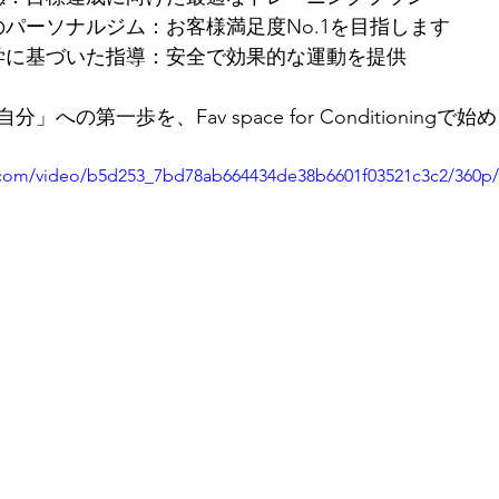
のパーソナルジム：お客様満足度No.1を目指します
学に基づいた指導：安全で効果的な運動を提供
への第一歩を、Fav space for Conditioningで
ic.com/video/b5d253_7bd78ab664434de38b6601f03521c3c2/360p