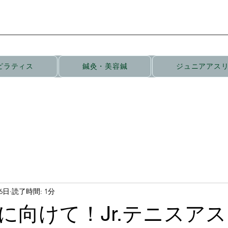
ピラティス
鍼灸・美容鍼
ジュニアアス
26日
読了時間: 1分
に向けて！Jr.テニスア