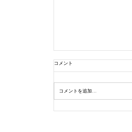
コメント
コメントを追加…
園田でパーソナルジムを初め
て利用する方へ｜体験トレー
ニングの流れ