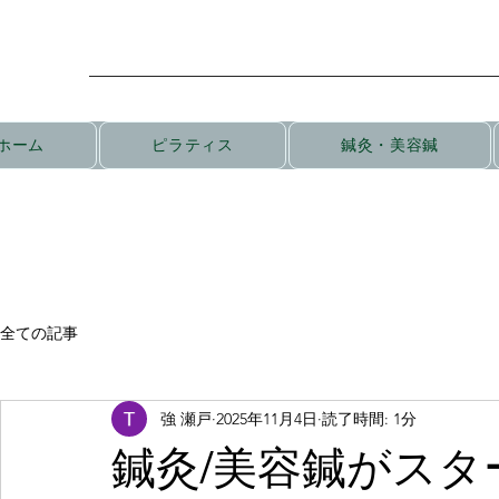
ホーム
ピラティス
鍼灸・美容鍼
全ての記事
強 瀬戸
2025年11月4日
読了時間: 1分
鍼灸/美容鍼がスタ