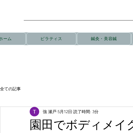
ホーム
ピラティス
鍼灸・美容鍼
全ての記事
強 瀬戸
5月12日
読了時間: 3分
園田でボディメイ